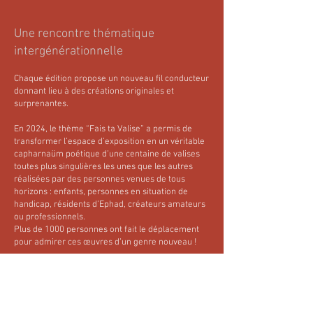
Une rencontre thématique
intergénérationnelle
Chaque édition propose un nouveau fil conducteur
donnant lieu à des créations originales et
surprenantes.
En 2024, le thème “Fais ta Valise” a permis de
transformer l’espace d’exposition en un véritable
capharnaüm poétique d’une centaine de valises
toutes plus singulières les unes que les autres
réalisées par des personnes venues de tous
horizons : enfants, personnes en situation de
handicap, résidents d’Ephad, créateurs amateurs
ou professionnels.
Plus de 1000 personnes ont fait le déplacement
pour admirer ces œuvres d’un genre nouveau !
La prochaine création collective aura lieu en
octobre 2026 sur le thème « Fais ton Portrait ! »