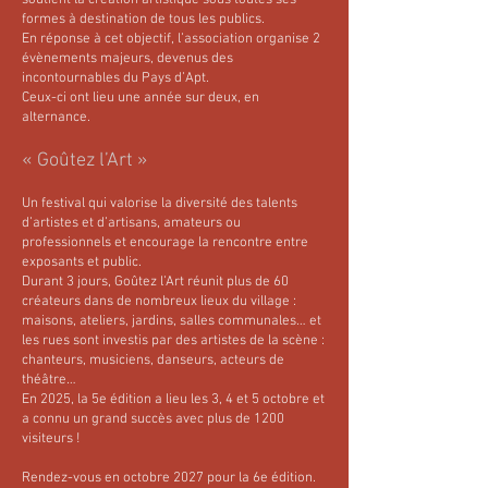
soutient la création artistique sous toutes ses
formes à destination de tous les publics.
En réponse à cet objectif, l’association organise 2
évènements majeurs, devenus des
incontournables du Pays d’Apt.
Ceux-ci ont lieu une année sur deux, en
alternance.
« Goûtez l’Art »
Un festival qui valorise la diversité des talents
d’artistes et d’artisans, amateurs ou
professionnels et encourage la rencontre entre
exposants et public.
Durant 3 jours, Goûtez l’Art réunit plus de 60
créateurs dans de nombreux lieux du village :
maisons, ateliers, jardins, salles communales… et
les rues sont investis par des artistes de la scène :
chanteurs, musiciens, danseurs, acteurs de
théâtre…
En 2025, la 5e édition a lieu les 3, 4 et 5 octobre et
a connu un grand succès avec plus de 1200
visiteurs !
Rendez-vous en octobre 2027 pour la 6e édition.