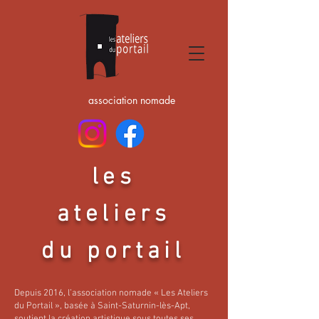
association nomade
les
ateliers
du portail
Depuis 2016, l’association nomade « Les Ateliers
du Portail », basée à Saint-Saturnin-lès-Apt,