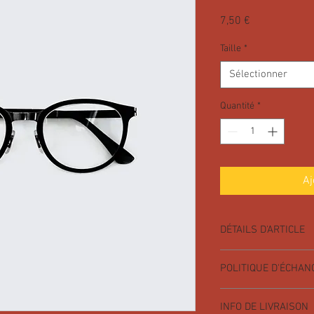
Prix
7,50 €
Taille
*
Sélectionner
Quantité
*
Aj
DÉTAILS D'ARTICLE
Détails d'article. Saisi
POLITIQUE D'ÉCHA
: taille, matière et aut
idéal pour expliquer le
Politique d'échange e
clients.
INFO DE LIVRAISON
visiteurs des conditi