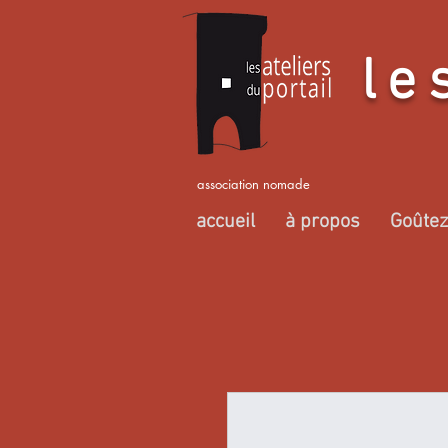
le
association nomade
accueil
à propos
Goûtez 