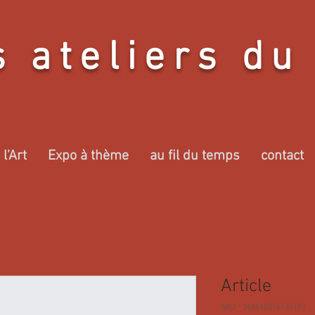
s ateliers du
l'Art
Expo à thème
au fil du temps
contact
Article
SKU : 366615376135191